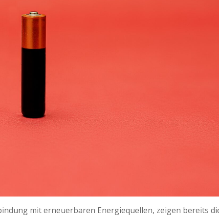
bindung mit erneuerbaren Energiequellen, zeigen bereits di