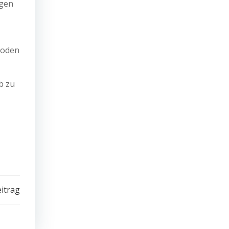
ngen
hoden
b zu
itrag