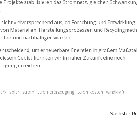
se Projekte stabilisieren das Stromnetz, gleichen Schwanku
.
 sieht vielversprechend aus, da Forschung und Entwicklung
g von Materialien, Herstellungsprozessen und Recyclingmet
icher und nachhaltiger werden.
rn entscheidend, um erneuerbare Energien in großem Maßsta
f diesem Gebiet könnten wir in naher Zukunft eine noch
orgung erreichen.
erk
solar
strom
Stromererzeugung
Stromkosten
windkraft
Beitragsnavigation
Nächster Be